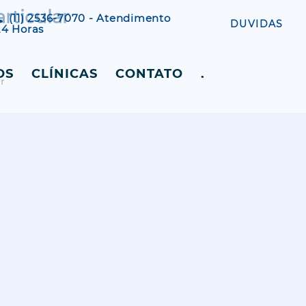
rticular
(11) 2536-7070 - Atendimento
DUVIDAS
24 Horas
OS
CLÍNICAS
CONTATO
.
r