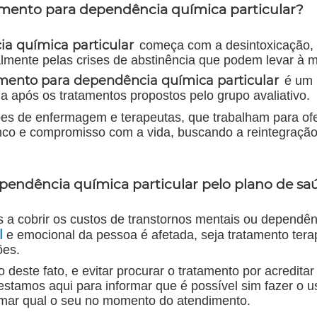
ento para dependência química particular?
a química particular
começa com a desintoxicação, 
mente pelas crises de abstinência que podem levar à m
mento para dependência química particular
é um 
a após os tratamentos propostos pelo grupo avaliativo.
pes de enfermagem e terapeutas, que trabalham para of
inco e compromisso com a vida, buscando a reintegração
pendência química particular pelo plano de sa
s a cobrir os custos de transtornos mentais ou dependên
l
e emocional da pessoa é afetada, seja tratamento tera
ões.
este fato, e evitar procurar o tratamento por acreditar
estamos aqui para informar que é possível sim fazer o u
rmar qual o seu no momento do atendimento.