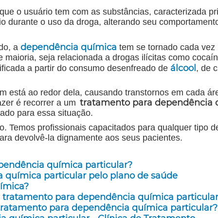
 que o usuário tem com as substâncias, caracterizada pr
io durante o uso da droga, alterando seu comportament
dependência química
do, a
tem se tornado cada vez 
aioria, seja relacionada a drogas ilícitas como cocaín
álcool
ificada a partir do consumo desenfreado de
, de c
em está ao redor dela, causando transtornos em cada ár
tratamento para dependência 
azer é recorrer a um
ado para essa situação.
o. Temos profissionais capacitados para qualquer tipo d
para devolvê-la dignamente aos seus pacientes.
endência química particular?
 química particular pelo plano de saúde
ímica?
tratamento para dependência química particula
ratamento para dependência química particular?