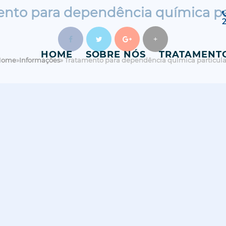
nto para dependência química pa
+
HOME
SOBRE NÓS
TRATAMENT
Home
»
Informações
»
Tratamento para dependência química particula