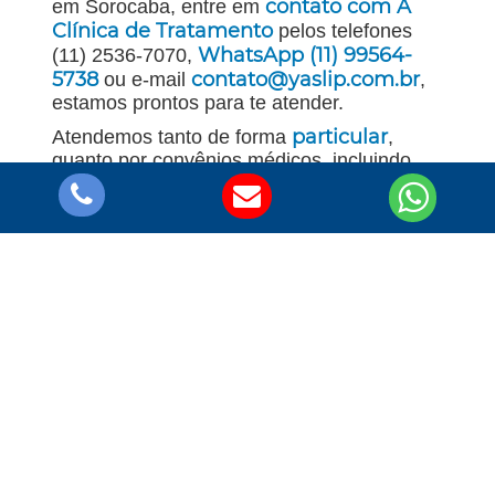
contato com A
em Sorocaba, entre em
Clínica de Tratamento
pelos telefones
WhatsApp (11) 99564-
(11) 2536-7070,
5738
contato@yaslip.com.br
ou e-mail
,
estamos prontos para te atender.
particular
Atendemos tanto de forma
,
quanto por convênios médicos, incluindo
Amil, UNIMED, Bradesco, SulAmérica e
qualquer outro que inclua a reabilitação em
seu catálogo, possibilitando o tratamento
sem custo para a família e permitindo que o
foco fique apenas na recuperação de todos,
já que também prestamos auxílio familiar.
Conheça um pouco
mais sobre São
Paulo