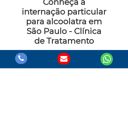
Conheça a
internação particular
para alcoolatra em
São Paulo - Clínica
de Tratamento
A Clínica de Tratamento é uma empresa
estruturada e preparada para cuidar e
restaurar a vida de diversos pacientes em
vários quadros clínicos com metodologias
de tratamento cognitivo-comportamental.
Nosso grupo conta unidades regularizadas
com psiquiatras, psicólogos, equipes de
enfermagem e terapeutas responsáveis por
criar um diagnóstico clínico preciso,
investigar as causas a fundo e promover o
melhor método de tratamento.